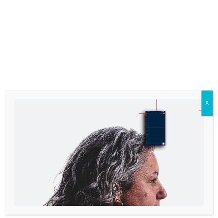
X
Quartier Sila – phase 4
Construction d’un bâtiment multirésidentiel
EN COURS
Type de projet
Localisation
Multirésidentiel
1253, rue Anticosti, Lévis
Année
Budget